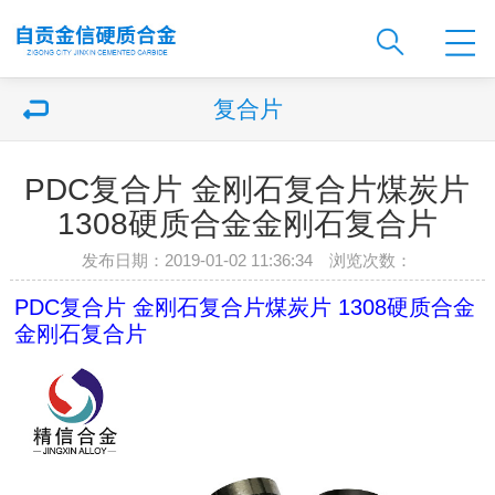
复合片
PDC复合片 金刚石复合片煤炭片
1308硬质合金金刚石复合片
发布日期：2019-01-02 11:36:34 浏览次数：
PDC复合片 金刚石复合片煤炭片 1308硬质合金
金刚石复合片