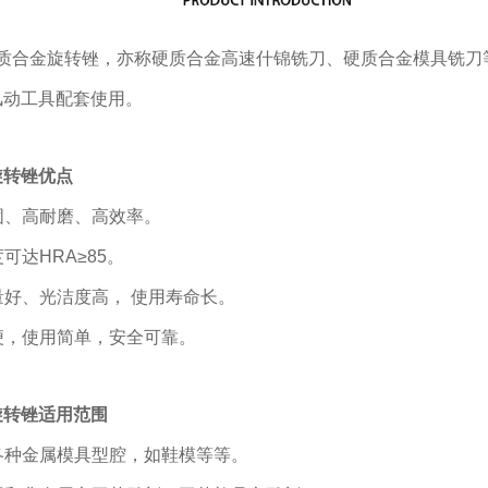
质合金旋转锉，亦称硬质合金高速什锦铣刀、硬质合金模具铣刀
风动工具配套使用。
旋转锉优点
坚固、高耐磨、高效率。
度可达HRA≥85。
质量好、光洁度高， 使用寿命长。
方便，使用简单，安全可靠。
旋转锉适用范围
工各种金属模具型腔，如鞋模等等。